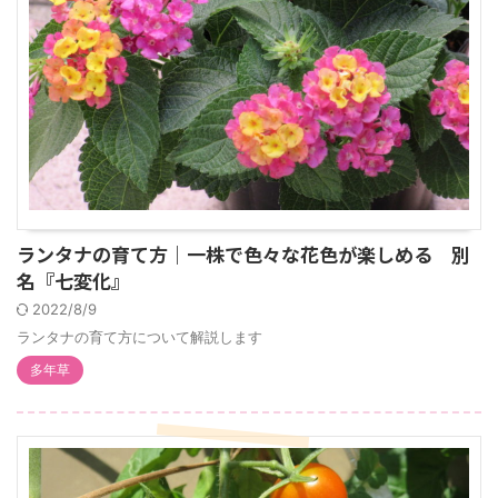
ランタナの育て方｜一株で色々な花色が楽しめる 別
名『七変化』
2022/8/9
ランタナの育て方について解説します
多年草