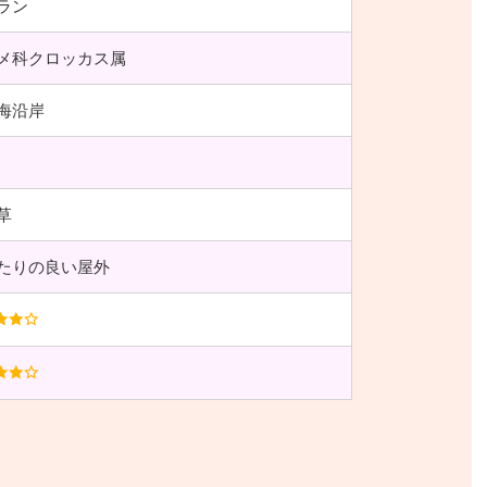
ラン
メ科クロッカス属
海沿岸
草
たりの良い屋外