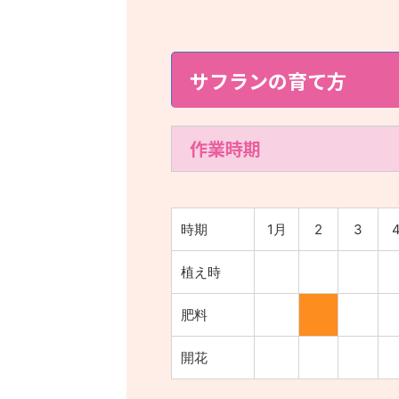
サフランの育て方
作業時期
時期
1月
2
3
植え時
肥料
開花