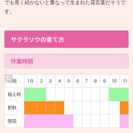
でも長く続かないと重なって生まれた花言葉だそうで
す。
サクラソウの育て方
作業時期
時期
1月
2
3
4
5
6
7
8
9
10
11
植え時
肥料
開花