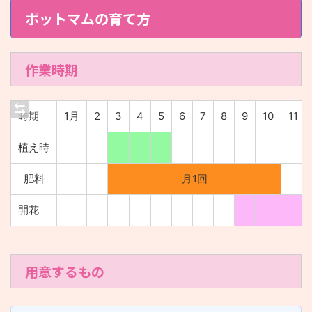
ポットマムの育て方
作業時期
時期
1月
2
3
4
5
6
7
8
9
10
11
植え時
肥料
月1回
開花
用意するもの