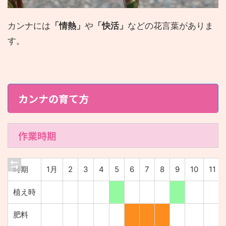
カンナには
「情熱」
や
「快活」
などの花言葉がありま
す。
カンナの育て方
作業時期
時期
1月
2
3
4
5
6
7
8
9
10
11
植え時
肥料