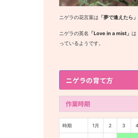
ニゲラの花言葉は
「夢で逢えたら」
ニゲラの英名
「Love in a mist」
は
っているようです。
ニゲラの育て方
作業時期
時期
1月
2
3