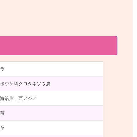
ラ
ボウケ科クロタネソウ属
海沿岸、西アジア
苗
草