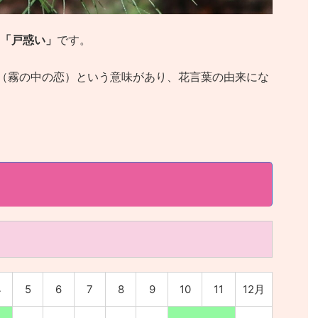
「戸惑い」
です。
（霧の中の恋）という意味があり、花言葉の由来にな
4
5
6
7
8
9
10
11
12月