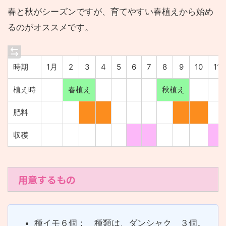
春と秋がシーズンですが、育てやすい
春植えから始め
るのがオススメです。
時期
1月
2
3
4
5
6
7
8
9
10
11
植え時
春植え
秋植え
肥料
収穫
用意するもの
種イモ６個： 種類は、ダンシャク ３個。