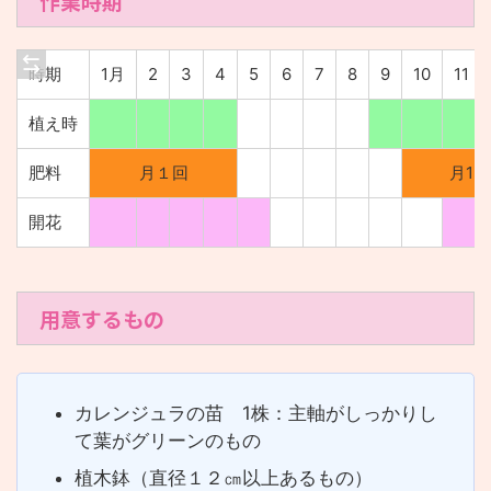
作業時期
時期
1月
2
3
4
5
6
7
8
9
10
11
植え時
肥料
月１回
月1回
開花
用意するもの
カレンジュラの苗 1株：主軸がしっかりし
て葉がグリーンのもの
植木鉢（直径１２㎝以上あるもの）