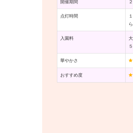
開催期間
２
点灯時間
１
ら
入園料
大
５
華やかさ
おすすめ度